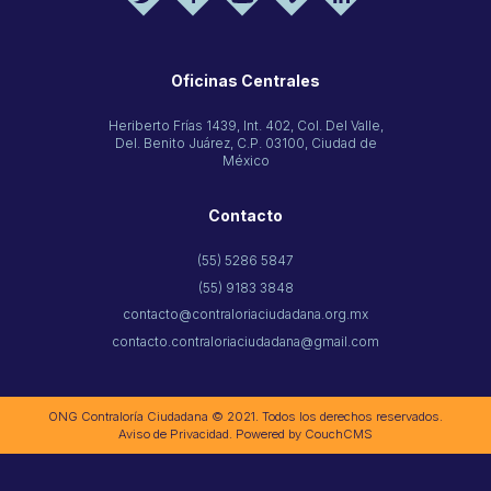
Oficinas Centrales
Heriberto Frías 1439, Int. 402, Col. Del Valle,
Del. Benito Juárez, C.P. 03100, Ciudad de
México
Contacto
(55) 5286 5847
(55) 9183 3848
contacto@contraloriaciudadana.org.mx
contacto.contraloriaciudadana@gmail.com
ONG Contraloría Ciudadana © 2021. Todos los derechos reservados.
Aviso de Privacidad
. Powered by
CouchCMS